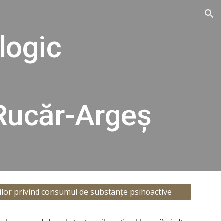
ion
logic
Rucăr-Argeș
ilor privind consumul de substanțe psihoactive