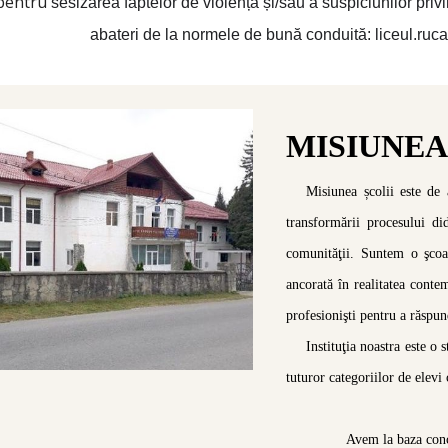
 pentru
sesizarea faptelor de violență și/sau a suspiciunilor pri
abateri de la normele de bună conduită:
liceul.ruca
MISIUNEA 
Misiunea școlii este de 
transformării procesului did
comunităţii. Suntem o şcoal
ancorată în realitatea conte
profesionişti pentru a răspu
Instituţia noastra este o 
tuturor categoriilor de elevi 
Avem la baza conc