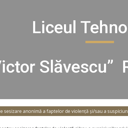
ip to main content
Skip to navigat
Liceul Tehno
ictor Slăvescu” 
sesizare anonimă a faptelor de violență și/sau a suspiciun