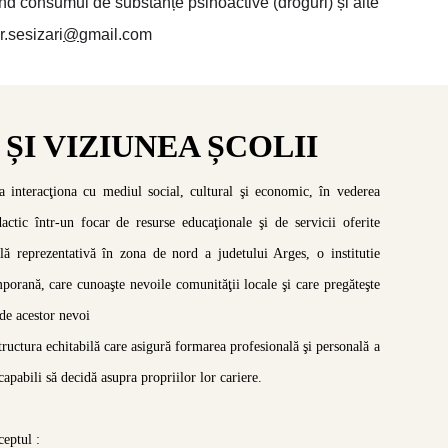
vind consumul de substanțe psihoactive (droguri) și alte
r.sesizari
@
gmail.com
ȘI VIZIUNEA ȘCOLII
a interacţiona cu mediul social, cultural şi economic, în vederea
actic într-un focar de resurse educaţionale şi de servicii oferite
ă reprezentativă în zona de nord a judetului Arges, o institutie
mporană, care cunoaşte nevoile comunităţii locale şi care pregăteşte
nde acestor nevoi
structura echitabilă care asigură formarea profesională şi personală a
capabili să decidă asupra propriilor lor cariere.
eptul :