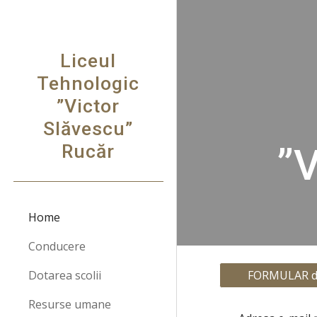
Sk
Liceul
Tehnologic
”Victor
Slăvescu”
Rucăr
”V
Home
Conducere
Dotarea scolii
FORMULAR de 
Resurse umane